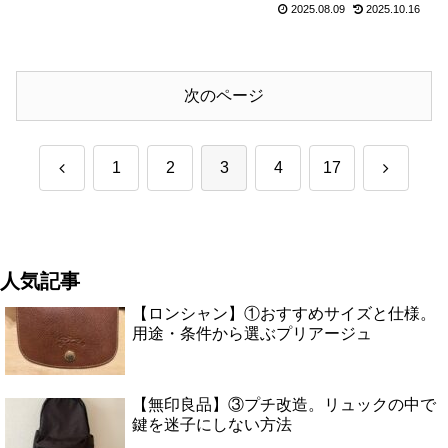
2025.08.09
2025.10.16
次のページ
前
次
1
2
3
4
17
へ
へ
人気記事
【ロンシャン】①おすすめサイズと仕様。
用途・条件から選ぶプリアージュ
【無印良品】③プチ改造。リュックの中で
鍵を迷子にしない方法