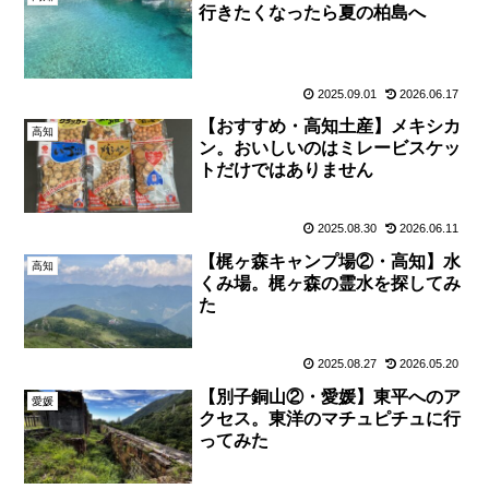
行きたくなったら夏の柏島へ
2025.09.01
2026.06.17
【おすすめ・高知土産】メキシカ
高知
ン。おいしいのはミレービスケッ
トだけではありません
2025.08.30
2026.06.11
【梶ヶ森キャンプ場②・高知】水
高知
くみ場。梶ヶ森の霊水を探してみ
た
2025.08.27
2026.05.20
【別子銅山②・愛媛】東平へのア
愛媛
クセス。東洋のマチュピチュに行
ってみた