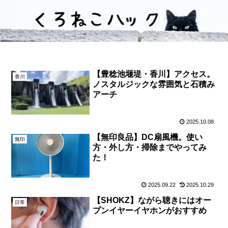
【豊稔池堰堤・香川】アクセス。
香川
ノスタルジックな雰囲気と石積み
アーチ
2025.10.08
【無印良品】DC扇風機。使い
無印
方・外し方・掃除までやってみ
た！
2025.09.22
2025.10.29
【SHOKZ】ながら聴きにはオー
日常
プンイヤーイヤホンがおすすめ