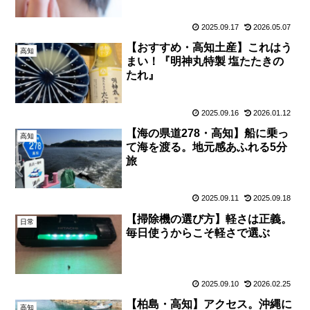
2025.09.17
2026.05.07
【おすすめ・高知土産】これはう
高知
まい！『明神丸特製 塩たたきの
たれ』
2025.09.16
2026.01.12
【海の県道278・高知】船に乗っ
高知
て海を渡る。地元感あふれる5分
旅
2025.09.11
2025.09.18
【掃除機の選び方】軽さは正義。
日常
毎日使うからこそ軽さで選ぶ
2025.09.10
2026.02.25
【柏島・高知】アクセス。沖縄に
高知