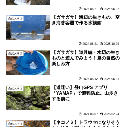
2024.06.21
2024.06.22
【ガサガサ】海辺の生きもの。空
自然あそび
き海苔容器で作る水族館
2024.06.21
2025.10.29
【ガサガサ】道具編・水辺の生き
自然あそび
ものと遊んでみよう！夏の自然の
楽しみ方
2024.06.12
2024.06.21
【道迷い】登山GPS アプリ
自然あそび
「YAMAP」で遭難防止。山歩き
する前に
2024.06.07
2026.02.24
【ネコノミ】トラウマになりそう
自然あそび