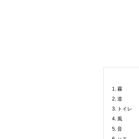
霧
道
トイレ
風
音
ハエ