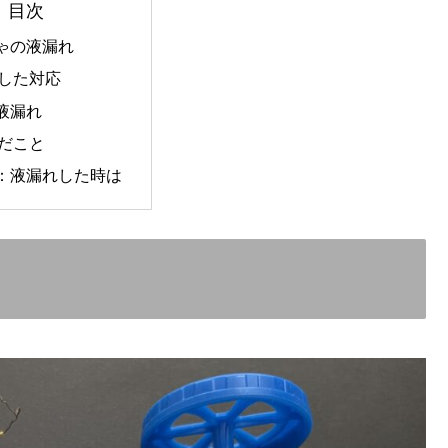
目次
ゃの液漏れ
した対応
液漏れ
だこと
：液漏れした時は