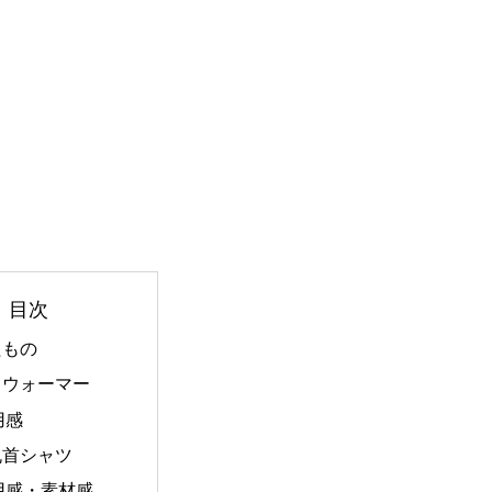
目次
たもの
クウォーマー
用感
丸首シャツ
用感・素材感