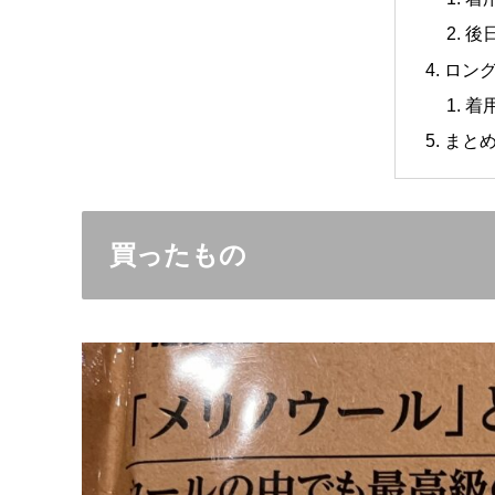
後
ロン
着
まと
買ったもの