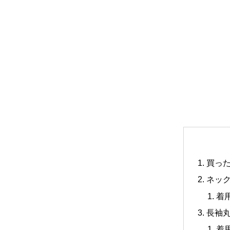
買っ
ネッ
着
長袖
着