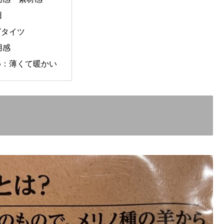
日
グタイツ
用感
め：薄くて暖かい