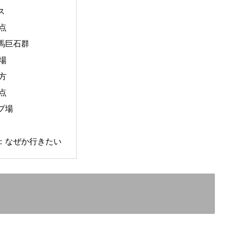
ス
点
馬巨石群
場
方
点
プ場
：なぜか行きたい