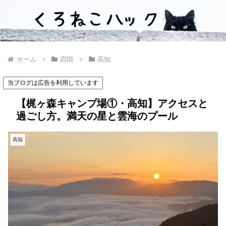
ホーム
四国
高知
当ブログは広告を利用しています
【梶ヶ森キャンプ場①・高知】アクセスと
過ごし方。満天の星と雲海のプール
高知