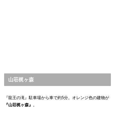
山荘梶ヶ森
『龍王の滝』駐車場から車で約5分。オレンジ色の建物が
『山荘梶ヶ森』
。