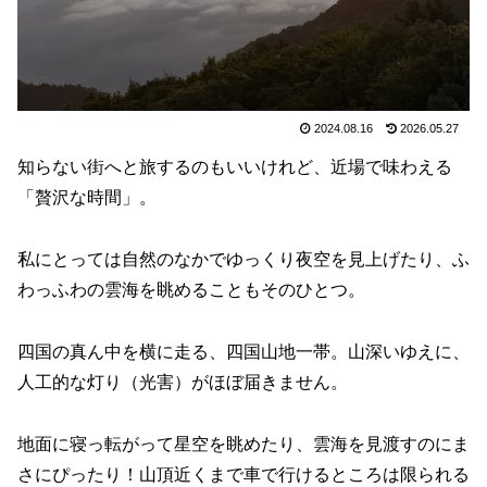
2024.08.16
2026.05.27
知らない街へと旅するのもいいけれど、近場で味わえる
「贅沢な時間」。
私にとっては自然のなかでゆっくり夜空を見上げたり、ふ
わっふわの雲海を眺めることもそのひとつ。
四国の真ん中を横に走る、四国山地一帯。山深いゆえに、
人工的な灯り（光害）がほぼ届きません。
地面に寝っ転がって星空を眺めたり、雲海を見渡すのにま
さにぴったり！山頂近くまで車で行けるところは限られる