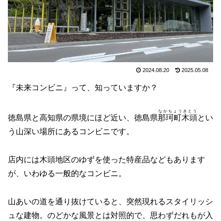
2024.08.20
2025.05.08
『未来コンビニ』って、知っていますか？
なかちょうきとう
徳島県と高知県の県境にほど近い、徳島県
那珂町木頭
とい
う山深い場所にあるコンビニです。
店内には木頭地区のゆずを使った特産品などもあります
が、いわゆる一般的なコンビニ。
山あいの道を通り抜けていると、突然現れるスタイリッシ
ュな建物。のどかな風景とは対照的で、思わずだれもが入