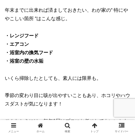
年末までに出来れば済ましておきたい、わが家の“ 特にや
やこしい箇所 “はこんな感じ。
・レンジフード
・エアコン
・浴室内の換気フード
・浴室の壁の水垢
いくら掃除したとしても、素人には限界も。
季節の変わり目に咳が出やすいこともあり、ホコリやハウ
スダストが気になります！
そんなときには、毎年1回はプロにお任せしてもいいかも
と思うようになりました。
メニュー
ホーム
検索
トップ
サイドバー