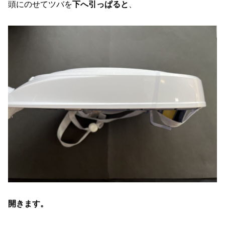
頭にのせてツバを
下へ引っぱると
、
開きます。